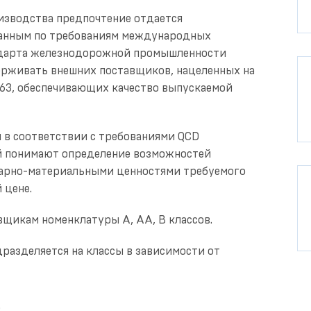
изводства предпочтение отдается
анным по требованиям международных
андарта железнодорожной промышленности
ерживать внешних поставщиков, нацеленных на
2163, обеспечивающих качество выпускаемой
в соответствии с требованиями QCD
ой понимают определение возможностей
варно-материальными ценностями требуемого
 цене.
вщикам номенклатуры А, АА, В классов.
азделяется на классы в зависимости от
;