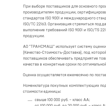
При выборе поставщиков для основного про
производителям продукции, сертифициров
стандартов ISO 9001 и международного ст
ISO/TC 22163. Организация стремиться подд
выполнение требований ISO 9001 и ISO/TS 2
продукции.
АО "ТРАНСМАШ" использует систему оценки 
(Качество-Стоимость-Доставка), под котор
поставщиков обеспечивать предприятие то
качества в конкретные сроки по оптимальной
Оценка осуществляется ежемесячно по поста
Номенклатура покупных комплектующих подр
стоимости единицы:
свыше 100 000 руб. – класс АА;
от 100 000 руб. до 20 000 руб. – класс А